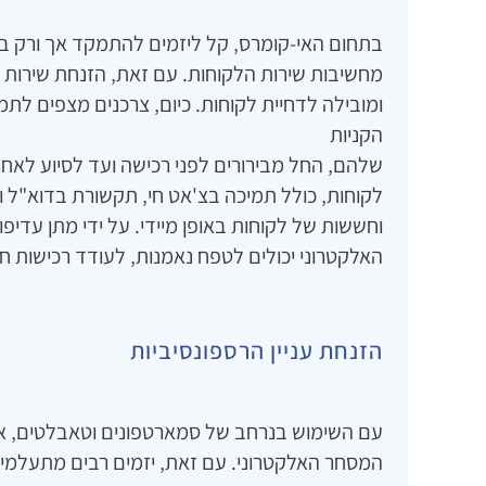
בתחום האי-קומרס‚ קל ליזמים להתמקד אך ורק בג
מחשיבות שירות הלקוחות. עם זאת‚ הזנחת שירות ל
ומובילה לדחיית לקוחות. כיום‚ צרכנים מצפים לת
הקניות
שלהם‚ החל מבירורים לפני רכישה ועד לסיוע לא
לקוחות‚ כולל תמיכה בצ'אט חי‚ תקשורת בדוא"ל 
וחששות של לקוחות באופן מיידי. על ידי מתן עדי
האלקטרוני יכולים לטפח נאמנות‚ לעודד רכישות חו
הזנחת עניין הרספונסיביות
עם השימוש בנרחב של סמארטפונים וטאבלטים‚ או
המסחר האלקטרוני. עם זאת‚ יזמים רבים מתעלמי