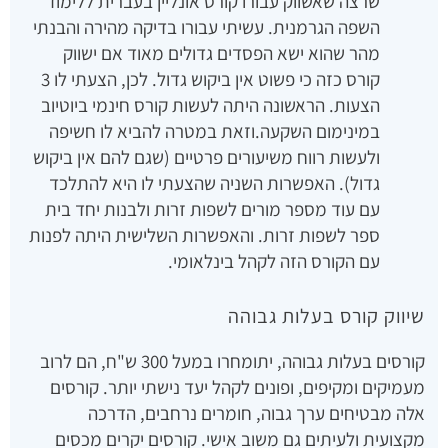
שרצה שאשווק עבורו קורס אונליין בעברית ללימוד
השפה הגרמנית. עשיתי עבורו בדיקה מהירה והבנתי
מהר שהוא ישא הפסדים גדולים מאוד אם ישווק
קורס כזה כי פשוט אין ביקוש גדול. לכן, הצעתי לו 3
הצעות. הראשונה היתה לעשות קורס חינמי ביוטיוב
במינימום השקעה.וזאת במטרה להביא לו חשיפה
ולעשות רווח משיעורים פרטיים (שגם להם אין ביקוש
גדול). האפשרות השניה שהצעתי לו היא להתלכד
עם עוד מספר מורים לשפות זרות ולבנות יחד בית
ספר לשפות זרות. והאפשרות השלישית היתה לפנות
עם הקורס הזה לקהל בינלאומי.
שיווק קורס בעלות גבוהה
קורסים בעלות גבוהה, יתומחרו במעל 300 ש"ח, הם לרוב
מעמיקים ומקיפים, ופונים לקהל יעד נישתי יותר. קורסים
אלה מבטיחים ערך גבוה, חומרים נרחבים, הדרכה
מקצועית ולעיתים גם משוב אישי. קורסים יקרים מכסים