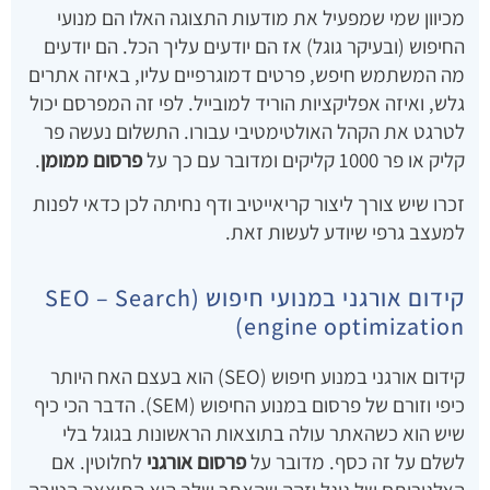
מכיוון שמי שמפעיל את מודעות התצוגה האלו הם מנועי
החיפוש (ובעיקר גוגל) אז הם יודעים עליך הכל. הם יודעים
מה המשתמש חיפש, פרטים דמוגרפיים עליו, באיזה אתרים
גלש, ואיזה אפליקציות הוריד למובייל. לפי זה המפרסם יכול
לטרגט את הקהל האולטימטיבי עבורו. התשלום נעשה פר
קליק או פר 1000 קליקים ומדובר עם כך על
פרסום ממומן
.
זכרו שיש צורך ליצור קריאייטיב ודף נחיתה לכן כדאי לפנות
למעצב גרפי שיודע לעשות זאת.
קידום אורגני במנועי חיפוש (SEO – Search
engine optimization)
קידום אורגני במנוע חיפוש (SEO) הוא בעצם האח היותר
כיפי וזורם של פרסום במנוע החיפוש (SEM). הדבר הכי כיף
שיש הוא כשהאתר עולה בתוצאות הראשונות בגוגל בלי
לשלם על זה כסף. מדובר על
פרסום אורגני
לחלוטין. אם