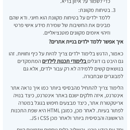
כדי לשמור על איזון בריא.
בטיחות מקוונת:
ללמד ילדים על בטיחות מקוונת הוא חיוני. ודא שהם
מבינים את החשיבות של שמירת מידע אישי פרטי
וזיהוי איומים מקוונים פוטנציאליים.
איך אפשר ללמד ילדים בניית אתרים?
כאמור, הדגש בלימוד ילדים צריך להיות על כיף וחוויות. זהו
גם היבט בו דוגלים
בלימודי תכנות לילדים
המתמקדים
בנושאים קשים ללמידה לא רק עבור ילדים, אלא גם
למבוגרים שבחבורה.
הלימוד צריך להתחיל מהבסיסי ביותר כמו איך נראה אתר
אינטרנט, איזה חלקים ישנם באתר אינטרנט, כיצד בנויה
אריטקטורת אתר, כיצד מבצעים חיפוש בגוגל במטרה
לפתור בעיות. לאחר מכן, כמובן HTML היא שפת התכנות
הראשונה והבסיסית ביותר ולאחר מכן CSS ו JS.
יחד עם הידע טכני, ובשילוב כלים נוספים שזמינים היום